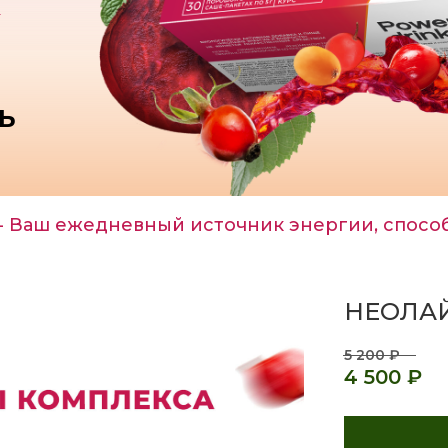
Ь
- Ваш ежедневный источник энергии, спосо
НЕОЛА
5 200
₽
4 500
₽