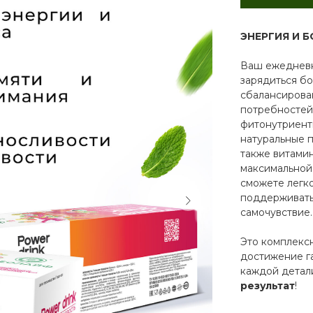
ЭНЕРГИЯ И 
Ваш ежедневн
зарядиться бо
сбалансирова
потребностей
фитонутриент
натуральные 
также витами
максимально
сможете легко
поддерживать
самочувствие.
Это комплекс
достижение г
каждой детал
результат
!