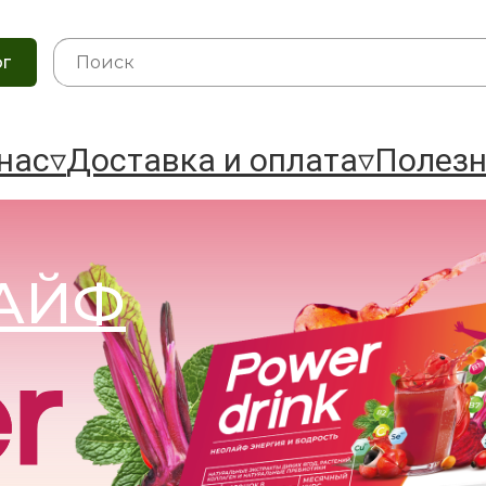
О нас▿
Доставка и оплата▿
Полезное▿
ог
нас▿
Доставка и оплата▿
Полезн
АЙФ