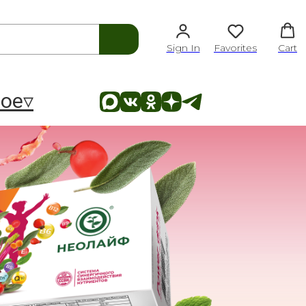
Sign In
Favorites
Cart
ое▿