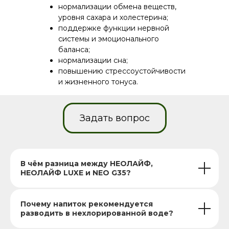
нормализации обмена веществ,
уровня сахара и холестерина;
поддержке функции нервной
системы и эмоционального
баланса;
нормализации сна;
повышению стрессоустойчивости
и жизненного тонуса.
Способ применения:
10-15 капель на
Уникальное сырьё
стакан (нехлорированной) воды. 1 раз утром
Задать вопрос
Мы используем реликтовую органику
натощак.
высочайшего качества. Аналогичного сырья
и уровня очистки на рынке нет. Мы одними
Для профилактики рекомендуется
из первых в России начали системно
проводить 1–2 курса в год.
работать с фракциями гуминовых веществ
В чём разница между НЕОЛАЙФ,
такого класса.
НЕОЛАЙФ LUXE и NEO G35?
При длительном приёме (более 30 дней)
или переходе с одного продукта на другой
Специальная технология экстракции
рекомендуется перерыв 5–7 дней.
Почему напиток рекомендуется
Гуминовые вещества получены без осадка,
разводить в нехлорированной воде?
запаха, вкуса и консервантов.
Рекомендуемый курс приёма:
30-60
Применяется многоступенчатая