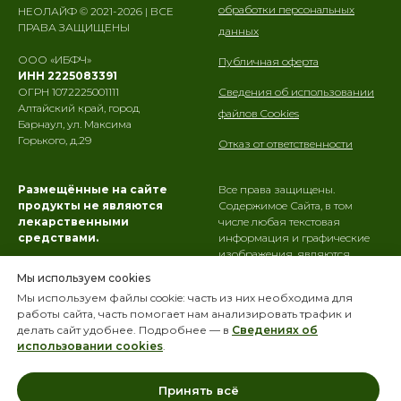
обработки персональных
НЕОЛАЙФ © 2021-2026 | ВСЕ
ПРАВА ЗАЩИЩЕНЫ
данных
ООО «ИБФЧ»
Публичная оферта
ИНН 2225083391
Сведения об использовании
ОГРН 1072225001111
Алтайский край, город
файлов Cookies
Барнаул, ул. Максима
Горького, д.29
Отказ от ответственности
Размещённые на сайте
Все права защищены.
продукты не являются
Содержимое Сайта, в том
лекарственными
числе любая текстовая
средствами.
информация и графические
изображения, являются
ООО «ИБФЧ» не осуществляет
интеллектуальной
Мы используем cookies
медицинскую деятельность и
собственностью
ООО «ИБФЧ»
.
Мы используем файлы cookie: часть из них необходима для
не оказывает Пользователям
Использование их третьими
работы сайта, часть помогает нам анализировать трафик и
Сайта медицинские услуги, в
лицами, в том числе
делать сайт удобнее. Подробнее — в
Сведениях об
том числе направленные на
копирование,
использовании cookies
.
профилактику, диагностику и
воспроизведение и иное
лечение заболеваний.
использование в любой
форме запрещено.
Принять всё