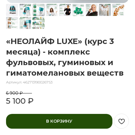
«НЕОЛАЙФ LUXE» (курс 3
месяца) - комплекс
фульвовых, гуминовых и
гиматомелановых веществ
Артикул:
4627131900267S3
6 900
₽
5 100
₽
В КОРЗИНУ