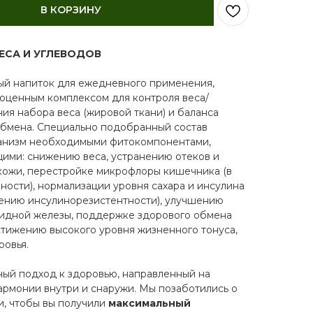
В КОРЗИНУ
ЕСА И УГЛЕВОДОВ
й напиток для ежедневного применения,
ноценным комплексом для контроля веса/
ия набора веса (жировой ткани) и баланса
обмена. Специально подобранный состав
анизм необходимыми фитокомпонентами,
ими: снижению веса, устранению отеков и
кожи, перестройке микрофлоры кишечника (в
ности), нормализации уровня сахара и инсулина
жению инсулинорезистентности), улучшению
идной железы, поддержке здорового обмена
стижению высокого уровня жизненного тонуса,
ровья.
ный подход к здоровью, направленный на
армонии внутри и снаружи. Мы позаботились о
и, чтобы вы получили
максимальный