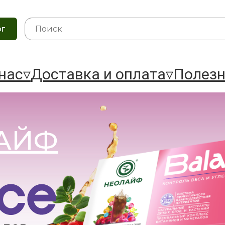
О нас▿
Доставка и оплата▿
Полезное▿
ог
нас▿
Доставка и оплата▿
Полезн
АЙФ