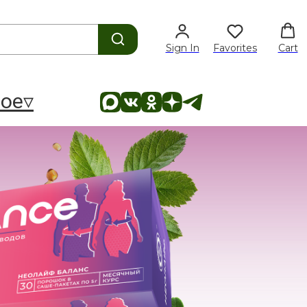
Sign In
Favorites
Cart
ое▿