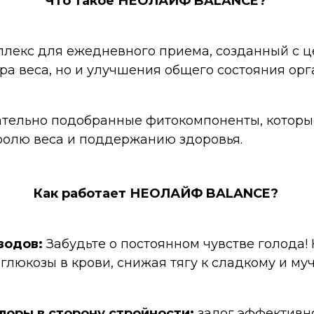
Что такое НЕОЛАЙФ BALANCE?
лекс для ежедневного приема, созданный с ц
а веса, но и улучшения общего состояния орг
тельно подобранные фитокомпоненты, которы
ролю веса и поддержанию здоровья.
Как работает НЕОЛАЙФ BALANCE?
водов:
Забудьте о постоянном чувстве голода
глюкозы в крови, снижая тягу к сладкому и му
оры в сторону стройности:
залог эффективн