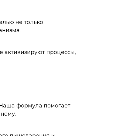
елью не только
анизма.
е активизируют процессы,
! Наша формула помогает
чному.
ого пищеварения и