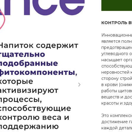
КОНТРОЛЬ В
Инновационны
является пол
предотвращен
углеводного 
насыщает орг
способствующ
неровностей 
сторону строй
в крови (сни
работы щитов
веществ и до
красоты и здо
Это комплекс
достижение г
каждой детал