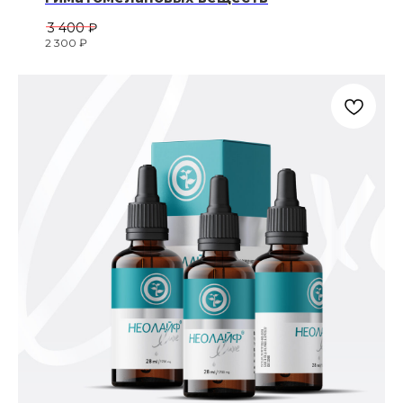
3 400
₽
2 300
₽