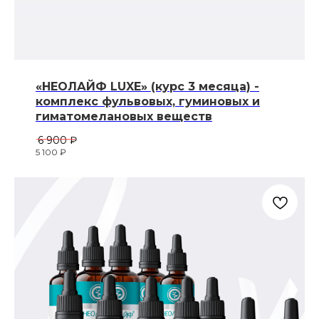
«НЕОЛАЙФ LUXE» (курс 3 месяца) -
комплекс фульвовых, гуминовых и
гиматомелановых веществ
6 900
₽
5 100
₽