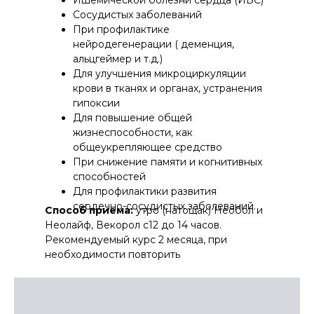
Ишемической болезни сердца (ИБС)
Сосудистых заболеваний
При профилактике
нейродегенерации ( деменция,
альцгеймер и т.д.)
Для улучшения микроциркуляции
крови в тканях и органах, устранения
гипоксии
Для повышение общей
жизнеспособности, как
общеукрепляющее средство
При снижение памяти и когнитивных
способностей
Для профилактики развития
сердечно-сосудистых заболеваний.
Способ приема:
утро (натощак) Необол и
Неолайф, Векорол с12 до 14 часов.
Рекомендуемый курс 2 месяца, при
необходимости повторить