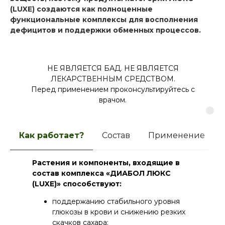
(LUXE) создаются как полноценные
функциональные комплексы для восполнения
дефицитов и поддержки обменных процессов.
НЕ ЯВЛЯЕТСЯ БАД. НЕ ЯВЛЯЕТСЯ
ЛЕКАРСТВЕННЫМ СРЕДСТВОМ.
Перед применением проконсультируйтесь с
врачом.
Как работает?
Состав
Применение
Состав:
Растения и компоненты, входящие в
инулин, олигофруктоза, коллаген
морской, экстракт ягод калины, экстракт
состав комплекса «ДИАБОЛ ЛЮКС
ягод шиповника, экстракт ягод облепихи,
(LUXE)» способствуют:
сок малины сухой, экстракт астрагала
поддержанию стабильного уровня
перепончатого, экстракт шелковицы белой,
глюкозы в крови и снижению резких
экстракт створок фасоли, экстракт черники
скачков сахара;