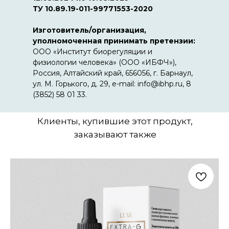
урбанизации и снижения питательной
ТУ 10.89.19-011-99771553-2020
ценности продуктов.
Изготовитель/организация,
Натуральность
уполномоченная принимать претензии:
Все продукты создаются без
ООО «Институт биорегуляции и
консервантов, усилителей вкуса,
физиологии человека» (ООО «ИБФЧ»),
ароматизаторов и других химических
Россия, Алтайский край, 656056, г. Барнаул,
добавок. Мы сознательно не добавляем
ул. М. Горького, д. 29, e-mail: info@ibhp.ru, 8
ничего, что может искусственно менять
(3852) 58 01 33.
вкус или увеличивать срок хранения,
потому что такие вещества могут вызывать
Клиенты, купившие этот продукт,
микровоспаления, аллергические реакции
и даже негативно влиять на усвоение
заказывают также
питательных компонентов. Для нас
приоритет — натуральность, безопасность
и максимальная эффективность каждого
комплекса.