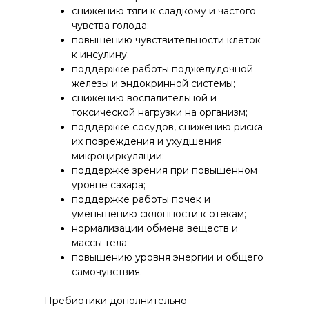
листа, экстракт земляники листа, экстракт
снижению тяги к сладкому и частого
березы листа, экстракт лабазника
чувства голода;
вязолистного, экстракт брусники листа,
повышению чувствительности клеток
экстракт череды трехраздельной, экстракт
к инсулину;
тысячелистника, калия цитрат, калия
поддержке работы поджелудочной
аспартат, гороховые волокна, магния
железы и эндокринной системы;
аспартат, магния цитрат, таурин, экстракт
снижению воспалительной и
чаги, экстракт лопуха, аскорбиновая
токсической нагрузки на организм;
кислота, витамин Е, альфа-липоевая
поддержке сосудов, снижению риска
кислота, комплекс гуминовых веществ,
их повреждения и ухудшения
цинка цитрат, меди глюконат, хрома
микроциркуляции;
пиколинат, биотин.
поддержке зрения при повышенном
уровне сахара;
Пищевая ценность 100 г. продукта:
поддержке работы почек и
белки – 7,6 г, жиры – 0,3 г, углеводы – 9,6 г,
уменьшению склонности к отёкам;
пищевые волокна – 24,1 г.
нормализации обмена веществ и
Калорийность/ энергетическая
*Согласно приложению 5 "Величины суточного потребления
массы тела;
пищевых и биологически активных веществ для взрослых в
ценность/ 100 г., кДж/ кКал:
355 кДж/ 84,9
повышению уровня энергии и общего
составе специализированных пищевых продуктов (СПП) и БАД
кКал.
к пище" изменений в Единые санитарно-эпидемиологические
самочувствия.
и гигиенические требования к товарам, подлежащим
санитарно-эпидемиологическому надзору (контролю).
Пребиотики дополнительно