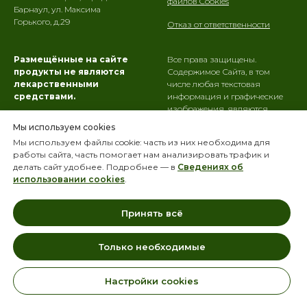
файлов Cookies
Барнаул, ул. Максима
Горького, д.29
Отказ от ответственности
Размещённые на сайте
Все права защищены.
продукты не являются
Содержимое Сайта, в том
лекарственными
числе любая текстовая
средствами.
информация и графические
изображения, являются
ООО «ИБФЧ» не осуществляет
интеллектуальной
Мы используем cookies
медицинскую деятельность и
собственностью
ООО «ИБФЧ»
.
Мы используем файлы cookie: часть из них необходима для
не оказывает Пользователям
Использование их третьими
работы сайта, часть помогает нам анализировать трафик и
Сайта медицинские услуги, в
лицами, в том числе
делать сайт удобнее. Подробнее — в
Сведениях об
том числе направленные на
копирование,
использовании cookies
.
профилактику, диагностику и
воспроизведение и иное
лечение заболеваний.
использование в любой
форме запрещено.
Принять всё
Только необходимые
Настройки cookies